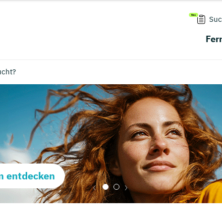
Suc
Fer
ucht?
m entdecken