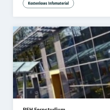
Betriebswirtschaft
Business Consulti
Kostenloses Infomaterial
Digital Business
Digital Commerce
Marketing & Psychology
Digitale Öffentliche Verwaltung
Energietechnik und Management
Facility Management
General Manag
Gesundheitsmanagement
Human Resource Management
IT Sicherheit und Forensik
IT-Forensi
IT-Management & Consulting
Immobilienmanagement
Informationstechnik & Management
Integrative StadtLand-Entwicklung
Le
Lighting Design (EN)
Management
Digitalisierung und Nachhaltigkeit
Mar
Medizintechnik & Management
Perso
PFH Fernstudium