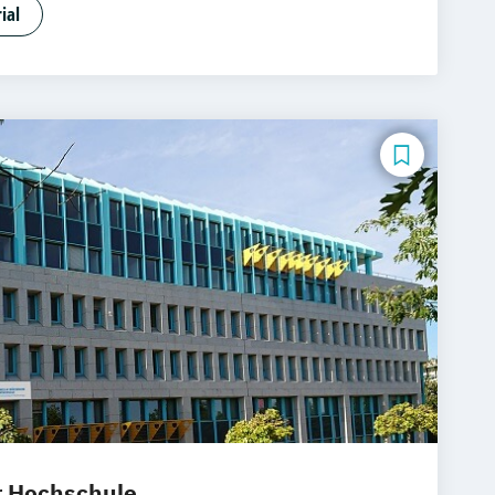
nt – Professional (in Kooperation mit
ial
 Burgenland)
anagement – Professional (in
 der Hochschule Burgenland)
gement (in Kooperation mit der
genland)
ildungsmanagement (in Kooperation mit
 Burgenland)
 und Online-Marketing (in Kooperation
ule Burgenland)
nt (in Kooperation mit der
genland)
nssicherheit und IT-Risikomanagement
 mit der Hochschule Burgenland)
ngsmanagement – Professional (in
r Hochschule