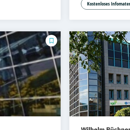
ng
Agiles Manageme
Kostenloses Infomater
der Hochschule
Compliance
ESG und Risikom
Kooperation mit
ement
DAS Agiles Mana
Hochschule Bur
DAS Digitales B
k
der Hochschule
DAS E-Commerce
mit der Hochsch
DAS IT-Manageme
gal Tech
Hochschule Bur
DAS Informatio
keting
(in Kooperation
nalmanagement
Digitales Bildu
Wilhelm Büchne