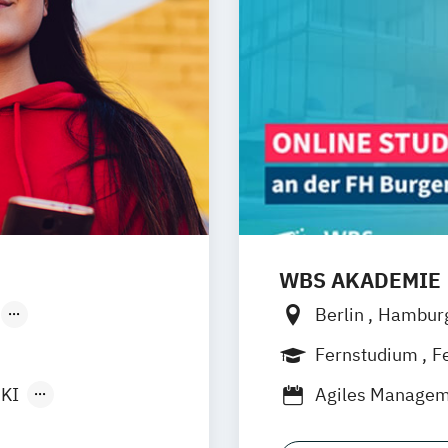
WBS AKADEMIE
Berlin
Hambur
Düsseldorf
Fernstudium
F
KI
Agiles Manageme
z
Burgenland)