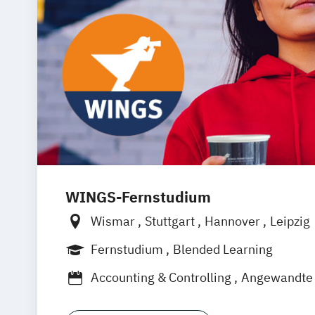
WINGS-Fernstudium
Wismar
Stuttgart
Hannover
Leipzig
Frankfurt am Main
Berlin
Hamburg
Fernstudium
Blended Learning
München
Dortmund
Bonn
Nürnberg
Accounting & Controlling
Angewandte 
Architektur und Umwelt
Bautenschut