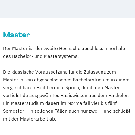
Bildung und Medien - eEducation
Wirtschaftspsychologie
Wirtschaftsrecht
Human Resource Management
Naturheilkunde und komplementäre
Bildungswissenschaft
Human Resource Management
Heilverfahren
Controllingbetriebswirt/in
(Kurzversion)
Pharmamanagement und
Einführung in das japanische Recht
IT-Management
Informatik
Pharmaproduktion
Master
Elektrotechnik (Akademiestudium)
Intercultural Management
Physiotherapie
Psychologie
Europäische Moderne - Geschichte und
Der Master ist der zweite Hochschulabschluss innerhalb
International Business Administration
Psychosoziale Beratung in Sozialer Arbeit
Literatur
des Bachelor- und Mastersystems.
Kindheits- und Jugendpädagogik
Sicherheitsmanagement
Soziale Arbeit
Fachanwaltsausbildung Strafrecht
Logistik und Supply Chain Management
Sozialmanagement
Finanzbetriebswirt/in
Die klassische Voraussetzung für die Zulassung zum
Logistikmanagement
Managing Diversity
Technische Redaktion und
Geschichte Europas - Epochen
Master ist ein abgeschlossenes Bachelorstudium in einem
Marketing und Sales Management
Informationsdesign
Umbrüche
Verflechtungen
Governance
vergleichbaren Fachbereich. Sprich, durch den Master
Nachhaltigkeitsmanagement
Tourismusmanagement
Hagener Zertifikatsstudium Management
vertiefst du ausgewähltes Basiswissen aus dem Bachelor.
Personalmanagement und Corporate
Wirtschaftsinformatik
IT-Betriebswirt/in
Informatik
Ein Masterstudium dauert im Normalfall vier bis fünf
Learning
Wirtschaftsinformatik - Schwerpunkt E-
Intensivkurs BWL
Kulturwissenschaften
Semester – in seltenen Fällen auch nur zwei – und schließt
Pflege
Pflegemanagement
Business
mit der Masterarbeit ab.
Lawyer and Legal Practice
Management
Planung logistischer Netzwerke
Wirtschaftsingenieurwesen
Management Basics
Politikwissenschaft und Management
Wirtschaftspsychologie
Wirtschaftsrecht