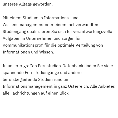
Umweltwissenschaften
Volkswirtschaft
unseres Alltags geworden.
UX Design & Management
Wirtschafts- und Arbeitsrecht
Wirtschaftspsychologie
Wirtschaftsrecht
Wirtschaftsinformatik
Mit einem Studium in Informations- und
Wirtschaftsprivatrecht kompakt
Wissensmanagement oder einem fachverwandten
Wirtschaftswissenschaft
Studiengang qualifizieren Sie sich für verantwortungsvolle
Aufgaben in Unternehmen und sorgen für
Kommunikationsprofi für die optimale Verteilung von
Informationen und Wissen.
In unserer großen Fernstudien-Datenbank finden Sie viele
spannende Fernstudiengänge und andere
berufsbegleitende Studien rund um
Informationsmanagement in ganz Österreich. Alle Anbieter,
alle Fachrichtungen auf einen Blick!