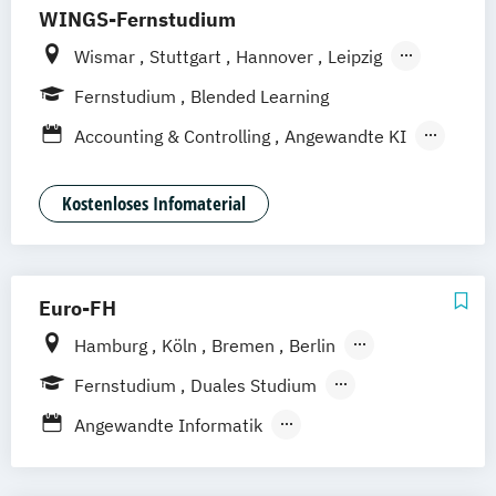
WINGS-Fernstudium
Wismar
Stuttgart
Hannover
Leipzig
Frankfurt am Main
Berlin
Hamburg
Fernstudium
Blended Learning
Düsseldorf
München
Dortmund
Bonn
Accounting & Controlling
Angewandte KI
Nürnberg
Architektur und Umwelt
Bautenschutz
Betriebswirtschaft
Business Consulting
Kostenloses Infomaterial
Digital Business
Digital Commerce
Marketing & Psychology
Digitale Öffentliche Verwaltung
Euro-FH
Energietechnik und Management
Hamburg
Köln
Bremen
Berlin
Facility Management
Göttingen
Frankfurt am Main
Leipzig
General Management
Fernstudium
Duales Studium
München
Nürnberg
Stuttgart
Gesundheitsmanagement
Berufsbegleitendes Präsenzstudium
Angewandte Informatik
Human Resource Management
Fernlehrgang
Angewandte Sozialwissenschaften
IT Sicherheit und Forensik
IT-Forensik
BWL & Tourismusmanagement