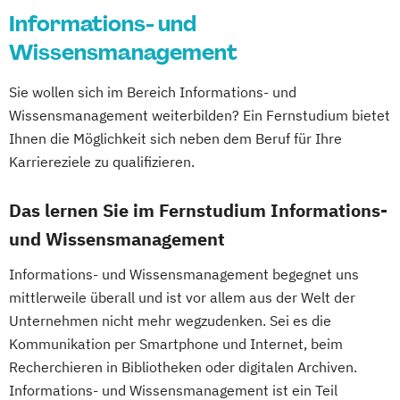
Marketingbetriebswirt/in
Master of Laws
Psychologie
Psychologie (Abendstudium)
Informations- und
Wirtschaftsrecht mit internationalen
Mathematik
Mediation
Psychologie mit Schwerpunkt Arbeits-
Wissensmanagement
Aspekten
Medizinische Ethik
Organisations- und Wirtschaftspsychologie
Philosophie - Philosophie im europäischen
Sie wollen sich im Bereich Informations- und
Kontext
Wissensmanagement weiterbilden? Ein Fernstudium bietet
Psychologie mit Schwerpunkt
Politikwissenschaft
Ihnen die Möglichkeit sich neben dem Beruf für Ihre
Gesundheitspsychologie
Verwaltungswissenschaft
Soziologie
Karriereziele zu qualifizieren.
Psychologie mit Schwerpunkt Klinische
Praktische Informatik
Psychologie und Psychologische Beratung
Projektmanagement
Psychologie
Das lernen Sie im Fernstudium Informations-
Psychologie mit Schwerpunkt
Recht für Patentanwältinnen und
und Wissensmanagement
Psycholoische Diagnostik und Evaluation
Patentanwälte
Psychologie mit Schwerpunkt
Informations- und Wissensmanagement begegnet uns
Soziologie - Zugänge zur
Pädagogische Psychologie
mittlerweile überall und ist vor allem aus der Welt der
Gegenwartsgesellschaft
Sales und Management
Soziale Arbeit
Unternehmen nicht mehr wegzudenken. Sei es die
Sportrecht
Sozialmanagement
Kommunikation per Smartphone und Internet, beim
Steuer- und Rechtsbetriebswirt/in
Recherchieren in Bibliotheken oder digitalen Archiven.
Strategy & Leadership
Taxation
Steuerstrafrecht
Umweltmanager(in)
Informations- und Wissensmanagement ist ein Teil
Accounting
Finance