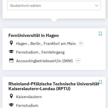
Studienform wählen
FernUniversität in Hagen
Hagen
Berlin
Frankfurt am Main
Hamburg
Coesfeld
Hannover
Fernstudium
Fernlehrgang
Karlsruhe
Leipzig
München
Neuss
Accountingbetriebswirt/in (IWW)
Stuttgart
Nürnberg
Bonn
Bachelor of Laws
Betriebswirt/in
Betriebswirt/in Internationales
Management
Rheinland-Pfälzische Technische Universität
Bildung und Medien - eEducation
Kaiserslautern-Landau (RPTU)
Bildungswissenschaft
Kaiserslautern
Controllingbetriebswirt/in
Fernstudium