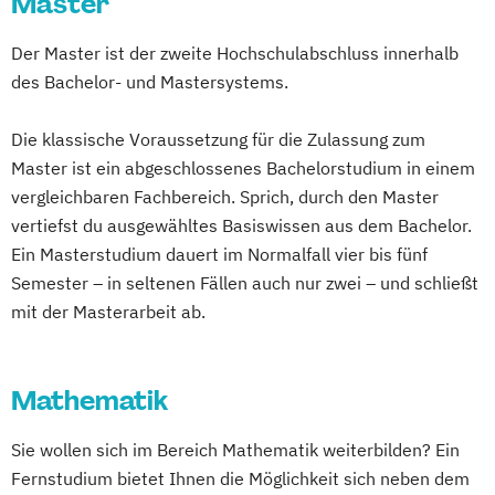
Master
Philosophie - Philosophie im europäischen
Softwareentwicklung
Organisationsentwicklung
Kontext
Multimeida-Diplomstudium der
Der Master ist der zweite Hochschulabschluss innerhalb
Personalentwicklung
Politikwissenschaft
Rechtswissenschaften
des Bachelor- und Mastersystems.
Psychologie kindlicher Lern- und
Verwaltungswissenschaft
Soziologie
Nawi-Tec für Schüler*innen
Entwicklungsauffälligkeiten
Praktische Informatik
Neuere deutsche Literatur im
Die klassische Voraussetzung für die Zulassung zum
Quantum Technologies
Projektmanagement
Psychologie
medienkulturellen Kontext
Master ist ein abgeschlossenes Bachelorstudium in einem
Schulmanagement
Recht für Patentanwältinnen und
Philosophie - Philosophie im europäischen
vergleichbaren Fachbereich. Sprich, durch den Master
Software Engineering for Embedded
Patentanwälte
Kontext
vertiefst du ausgewähltes Basiswissen aus dem Bachelor.
Systems
Soziologie - Zugänge zur
Politikwissenschaft – Regieren und
Ein Masterstudium dauert im Normalfall vier bis fünf
Sport- und Gesundheitstechnologie
Gegenwartsgesellschaft
Partizipation
Semester – in seltenen Fällen auch nur zwei – und schließt
Systemische Beratung
Sportrecht
mit der Masterarbeit ab.
Politikwissenschaft
Wirtschaftsrecht für die
Steuer- und Rechtsbetriebswirt/in
Verwaltungswissenschaft
Soziologie
Unternehmenspraxis
Steuerstrafrecht
Umweltmanager(in)
Praktische Informatik
Psychologie
Mathematik
Umweltwissenschaften
Volkswirtschaft
Soziologie - Zugänge zur
Wirtschafts- und Arbeitsrecht
Gegenwartsgesellschaft
Sie wollen sich im Bereich Mathematik weiterbilden? Ein
Wirtschaftsinformatik
Volkswirtschaft
Wirtschaftsinformatik
Fernstudium bietet Ihnen die Möglichkeit sich neben dem