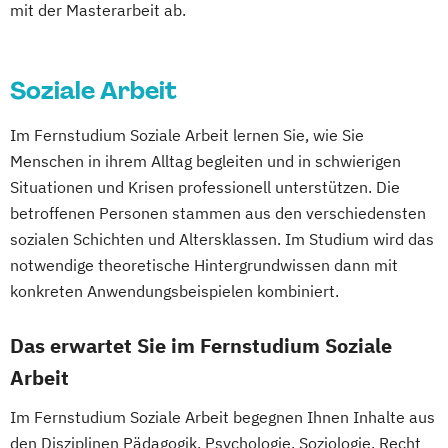
Online Marketing
mit der Masterarbeit ab.
Embedded Systems Engineering
Kindheitspädagogik für Erzieher:innen
Prozessmanagement und Business
Personalpsychologie und Human Resource
Ergotherapie
Green Mobility
Kommunikationsdesign
Intelligence
Management
Health Assisting Engineering
Kommunikationspsychologie
Smart Production und Management
Soziale Arbeit
Pflege
Health Tech and Clinical Engineering
Kultur- und Medienpädagogik
Software Engineering
Soziale Arbeit
Pharmamanagement und -technologie
IT-Security
Leitungshandeln in der Pädagogik
Im Fernstudium Soziale Arbeit lernen Sie, wie Sie
Supply Chain Management
Praxis- und Versorgungsmanagement
Integriertes Risikomanagement
Logistikmanagement
Logopädie
Menschen in ihrem Alltag begleiten und in schwierigen
Verfahrenstechnische Produktion
Prozess- und Projektmanagement
Integriertes Sicherheitsmanagement
MBA - Human Resource Management
Situationen und Krisen professionell unterstützen. Die
Psychologie
Pädagogik
Kinder- und Familienzentrierte Soziale
(DE/EN)
betroffenen Personen stammen aus den verschiedensten
Sales Management & Strategy
Arbeit
MBA - New Work & Talent Management
sozialen Schichten und Altersklassen. Im Studium wird das
Soziale Arbeit
Multilingual Technologies
Management (DE/EN)
Marketing
notwendige theoretische Hintergrundwissen dann mit
Soziale Arbeit im Online-Abendstudium
Nachhaltige Verpackungstechnologie
konkreten Anwendungsbeispielen kombiniert.
Marketing und digitale Medien
Sozialmanagement
Sozialwissenschaften
Nachhaltiges Ressourcenmanagement
Marketingmanagement
Maschinenbau
Sustainability Management
Das erwartet Sie im Fernstudium Soziale
Physiotherapie
Public Management
Master of Business Administration (DE/EN)
Therapiewissenschaften - Ergotherapie
Arbeit
Sonography
Soziale Arbeit
Therapiewissenschaften - Logopädie
Sozialwirtschaft
Mechatronik
Im Fernstudium Soziale Arbeit begegnen Ihnen Inhalte aus
Therapiewissenschaften - Physiotherapie
Sustainability Assessment and Resource
Mediation und Konfliktmanagement
den Disziplinen Pädagogik, Psychologie, Soziologie, Recht