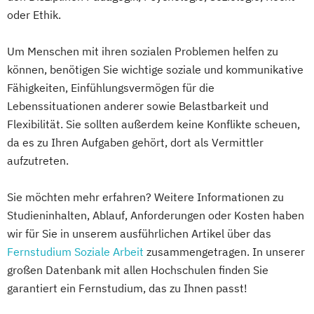
UX & Service Design
UX-Design
Management
Mediendesign
Medieninformatik
oder Ethik.
Wirtschaftsingenieurwesen
Tax Management
Medienmanagement
Wirtschaftsingenieurwesen und
Technical Management*
Medizinische Informatik
Medizintechnik
Um Menschen mit ihren sozialen Problemen helfen zu
Maschinenbau
Technische Gebäudeausstattung
Modemanagement
können, benötigen Sie wichtige soziale und kommunikative
Wirtschaftspsychologie & Künstliche
Technische Informatik
Nachhaltiges Management
New Work
Fähigkeiten, Einfühlungsvermögen für die
Intelligenz
Technisches Management
Lebenssituationen anderer sowie Belastbarkeit und
Online Marketing
Wirtschaftspsychologie & Leadership
Flexibilität. Sie sollten außerdem keine Konflikte scheuen,
Online Marketing (DE/EN)
Wirtschaftspsychologie (DE/EN))
da es zu Ihren Aufgaben gehört, dort als Vermittler
Online-Marketing und E-Commerce
Wirtschaftspsychologie im Online-
aufzutreten.
Personalentwicklung
Abendstudium
Personalmanagement
Sie möchten mehr erfahren? Weitere Informationen zu
Wirtschaftsrecht
Personalmanagement (DE/EN)
Pflege
Studieninhalten, Ablauf, Anforderungen oder Kosten haben
Wirtschaftswissenschaften
Pflegemanagement
Pflegepädagogik
wir für Sie in unserem ausführlichen Artikel über das
Physiotherapie
Fernstudium Soziale Arbeit
zusammengetragen. In unserer
Product Management (DE/EN)
großen Datenbank mit allen Hochschulen finden Sie
Produktdesign
garantiert ein Fernstudium, das zu Ihnen passt!
Projektmanagement (DE/EN)