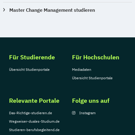
Sozialpädagogik und Inklusion
Master Change Management studieren
Sportmanagement
Supply Chain Management
Tourismusmanagement
UX Design
Umweltingenieurwesen
Vertragsrecht
Wirtschaftsinformatik (DE/EN)
Wirtschaftsingenieurwesen
Für Studierende
Für Hochschulen
Wirtschaftsingenieurwesen Medizintechnik
Übersicht Studienportale
Mediadaten
Übersicht Studienportale
Wirtschaftspsychologie (DE/EN)
Wirtschaftsrecht
Relevante Portale
Folge uns auf
Das-Richtige-studieren.de
Instagram
Wegweiser-duales-Studium.de
Studieren-berufsbegleitend.de