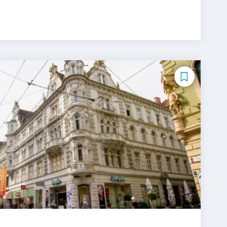
/EN)
Aviation Management (DE/EN)
nagement
Betriebswirtschaftslehre
Betriebswirtschaftslehre und Führung
haftslehre – Office Management
 Intelligence (DE/EN)
Science (DE/EN)
Controlling
DE/EN)
igital Business Management
ntrapreneurship (DE/EN)
 - Gesundheitswesen
ik
E-Beratung in der Pädagogik
Management (DE/EN)
ten
Erwachsenenbildung
Management
Finance
agement für Bankkaufleute
Fintech
t
Gerontologie