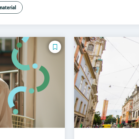
 Psychologie und Beratung
Artificial Intelligence (DE
material
apitalmarktrecht
Bauingenieurwesen
Bauprojektma
tschaftslehre und Customer Experience Management
tschaftslehre – Industrial Management
Betriebswirtsc
ministration (DE/EN)
Business Intelligence
Business
uting
Coaching
Coaching und Supervision
Computer 
ntricity
Cyber Security (DE/EN)
Data Management (
 Cloud Computing (DE/EN)
Digital Business (DE/EN)
D
repreneurship
Digital Health
Digital Innovation and I
duct Management
Digital Transformation Management
riebswirtschaftslehre
Digitale Transformation
Diätet
ce
Elektrotechnik
Engineering (DE/EN)
Engineering 
rship (DE/EN)
Ergotherapie
Ernährungswissenschaf
d Personalentwicklung
Eventmanagement
Facility 
und Taxation (DE/EN)
Finanzmanagement
Finanzman
nomie
Game Design
Gartenbau
General Managemen