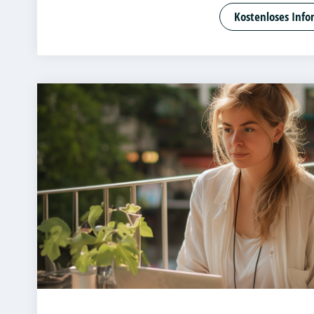
Angewandte
Kostenloses Info
Bank- und K
Betriebswir
Betriebswir
Business Ad
Cloud Comp
Customer Ce
DevOps und
Digital Ent
Digital Pro
Digitale Bet
E-Commer
Entrepreneu
Beratung un
Accounting 
Fitnessöko