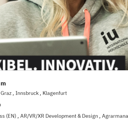
um
Graz
Innsbruck
Klagenfurt
m
ess (EN)
AR/VR/XR Development & Design
Agrarman
Künstliche Intelligenz
Angewandte Psychologie (DE/