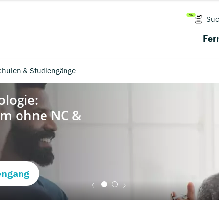
Suc
Fer
chulen & Studiengänge
engang