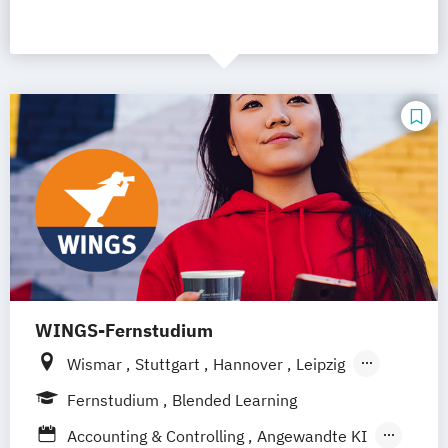
WINGS-Fernstudium
Wismar
Stuttgart
Hannover
Leipzig
Frankfurt am Main
Berlin
Hamburg
Fernstudium
Blended Learning
Düsseldorf
München
Dortmund
Bonn
Accounting & Controlling
Angewandte KI