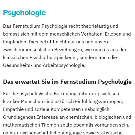
Sportrecht
Lernpsychologie und integrative
Sozialmanagement
Steuer- und Rechtsbetriebswirt/in
Psychologie
Data-Driven Social Innovation
Lerntherapie
Strategy & Leadership
Taxation
Steuerstrafrecht
Umweltmanager(in)
Data-Driven Solutions for Global
Management
Accounting
Finance
Das Fernstudium Psychologie recht theorielastig und
Umweltwissenschaften
Volkswirtschaft
Sustainability
Management im Gesundheitswesen
UX Design & Management
befasst sich mit dem menschlichen Verhalten, Erleben und
Wirtschafts- und Arbeitsrecht
Digital Transformation & Innovation
Medien- und Kommunikationsmanagement
Wirtschaftspsychologie
Wirtschaftsrecht
Empfinden. Dies betrifft nicht nur uns und unsere
Wirtschaftsinformatik
Management
zwischenmenschlichen Beziehungen, wie man es aus der
Wirtschaftsprivatrecht kompakt
Digital Transformation for Sustainable
Mediendesign
klassischen Psychotherapie kennt, sondern auch die
Wirtschaftswissenschaft
Impact
Nachhaltigkeitsmanagement
Gesundheits- und Arbeitspsychologie.
ESG Management
Online Marketing
Das erwartet Sie im Fernstudium Psychologie
Ecosystem-Based Sustainability Solutions
Personalpsychologie und Human Resource
Emerging Technologies for Sustainability
Management
Für die psychologische Betreuung mitunter psychisch
Green Energy
Tech & AI
Pflege
kranker Menschen sind natürlich Einfühlungsvermögen,
Green Marketing & Innovation
Pharmamanagement und -technologie
Empathie und soziale Kompetenzen unabdinglich.
Innovation & Prototyping for Sustainable
Praxis- und Versorgungsmanagement
Grundlegendes Interesse an chemischen, biologischen und
Solutions
Prozess- und Projektmanagement
mathematischen Themen sollte ebenfalls vorhanden sein,
Innovation for Sustainable Growth
Psychologie
Pädagogik
da naturwissenschaftliche Vorgänge sowie statistische