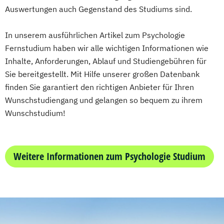
New Work & Organizational Psychology
Auswertungen auch Gegenstand des Studiums sind.
Sales Management & Strategy
Responsible Entrepreneurship &
Soziale Arbeit
In unserem ausführlichen Artikel zum Psychologie
Management
Soziale Arbeit im Online-Abendstudium
Fernstudium haben wir alle wichtigen Informationen wie
Responsible Entrepreneurship &
Sozialmanagement
Sozialwissenschaften
Inhalte, Anforderungen, Ablauf und Studiengebühren für
Technology
Sustainability Management
Sie bereitgestellt. Mit Hilfe unserer großen Datenbank
Sustainability
Innovation & Leadership
Therapiewissenschaften - Ergotherapie
finden Sie garantiert den richtigen Anbieter für Ihren
Sustainability
Innovation & Technology
Therapiewissenschaften - Logopädie
Wunschstudiengang und gelangen so bequem zu ihrem
Sustainability-Focused Innovation
Therapiewissenschaften - Physiotherapie
Wunschstudium!
Management
UX & Service Design
UX-Design
Sustainable AI & Emerging Technologies
Wirtschaftsingenieurwesen
Sustainable Business Transformation
Wirtschaftsingenieurwesen und
Weitere Informationen zum Psychologie Studium
Sustainable Innovation & Growth
Maschinenbau
Management
Wirtschaftspsychologie & Künstliche
Intelligenz
Wirtschaftspsychologie & Leadership
Wirtschaftspsychologie (DE/EN))