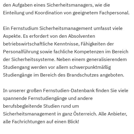
Mathematik für Studierende
den Aufgaben eines Sicherheitsmanagers, wie die
wirtschaftswissenschaftlicher Fächer
Einteilung und Koordination von geeignetem Fachpersonal.
Mechatronik
Mechatronik (M. Eng.) 3 oder 4 Semester
Ein Fernstudium Sicherheitsmanagement umfasst viele
Mediengestaltung
Aspekte. Es erfordert von den Absolventen
Medizintechnik (B. Eng.)/(B. Sc.)
betriebswirtschaftliche Kenntnisse, Fähigkeiten der
Nachhaltiges Design
Personalführung sowie fachliche Kompetenzen im Bereich
der Sicherheitssysteme. Neben einem generalisierendem
Nationale und internationale Zertifizierung
Studiengang werden vor allem schwerpunktmäßig
und Produktkennzeichnung
Studiengänge im Bereich des Brandschutzes angeboten.
New Venture Management
Professional Software Engineering
In unserer großen Fernstudien-Datenbank finden Sie viele
Prozesssimulation in der
spannende Fernstudiengänge und andere
Verfahrenstechnik
berufsbegleitende Studien rund um
Regenerative Energietechnik
Sicherheitsmanagement in ganz Österreich. Alle Anbieter,
Technikfolgen­abschätzung
alle Fachrichtungen auf einen Blick!
Technische Betriebswirtschaft