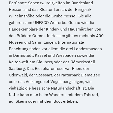
Eng.) 6 ode 7 Semester
Berühmte Sehenswürdigkeiten im Bundesland
Wirtschaftsingenieurwesen für Ingenieure
Hessen sind das Kloster Lorsch, der Bergpark
Wirtschaftsingenieurwesen für
Wilhelmshöhe oder die Grube Messel. Sie alle
Wirtschaftswissenschaftler
gehören zum UNESCO Welterbe. Genau wie die
Wirtschafts­ingenieur­wesen
Handexemplare der Kinder- und Hausmärchen von
den Brüdern Grimm. In Hessen gibt es mehr als 400
Fahrzeugtechnik
Museen und Sammlungen. Internationale
Wirtschafts­ingenieur­wesen
Beachtung finden vor allem die drei Landesmuseen
Kunststofftechnik
in Darmstadt, Kassel und Wiesbaden sowie die
Wirtschafts­ingenieur­wesen Mechatronik
Keltenwelt am Glauberg oder das Römerkastell
Wirtschafts­ingenieur­wesen Medizintechnik
Saalburg. Das Biosphärenreservat Rhön, der
Odenwald, der Spessart, der Naturpark Diemelsee
Wirtschafts­ingenieur­wesen
oder das Vulkangebiet Vogelsberg zeigen, wie
Verfahrenstechnik
vielfältig die hessische Naturlandschaft ist. Die
Zukunftsmanagement
Natur kann man beim Wandern, mit dem Fahrrad,
auf Skiern oder mit dem Boot erleben.