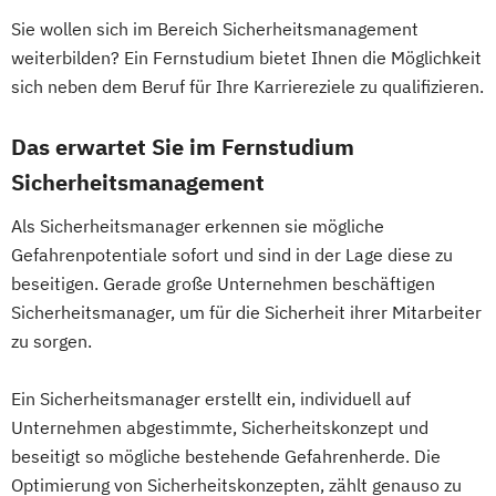
Fahrzeugtechnik
Game Design
Informationsdesign
Sie wollen sich im Bereich Sicherheitsmanagement
Game Development
Tourismusmanagement
weiterbilden? Ein Fernstudium bietet Ihnen die Möglichkeit
Gestaltung interaktiver Systeme
Wirtschaftsinformatik
sich neben dem Beruf für Ihre Karriereziele zu qualifizieren.
IT-Sicherheit
Industriedesign
Wirtschaftsinformatik - Schwerpunkt E-
Informatik
Ingenieurpsychologie
Business
Das erwartet Sie im Fernstudium
Innovations- und Technologiemanagement
Wirtschaftsingenieurwesen
Sicherheitsmanagement
(M. Sc.)
Wirtschaftspsychologie
Wirtschaftsrecht
Profil Anwendung
Als Sicherheitsmanager erkennen sie mögliche
Wirtschaftsrecht mit internationalen
Kommunikationsdesign
Gefahrenpotentiale sofort und sind in der Lage diese zu
Aspekten
Kunststofftechnik
beseitigen. Gerade große Unternehmen beschäftigen
Sicherheitsmanager, um für die Sicherheit ihrer Mitarbeiter
Lebensmittelverfahrenstechnik
zu sorgen.
Leit- und Sicherungstechnik
Maschinenbau
Ein Sicherheitsmanager erstellt ein, individuell auf
Maschinenbau (M. Eng.) 3 oder 4 Semester
Unternehmen abgestimmte, Sicherheitskonzept und
beseitigt so mögliche bestehende Gefahrenherde. Die
Materials Science
Optimierung von Sicherheitskonzepten, zählt genauso zu