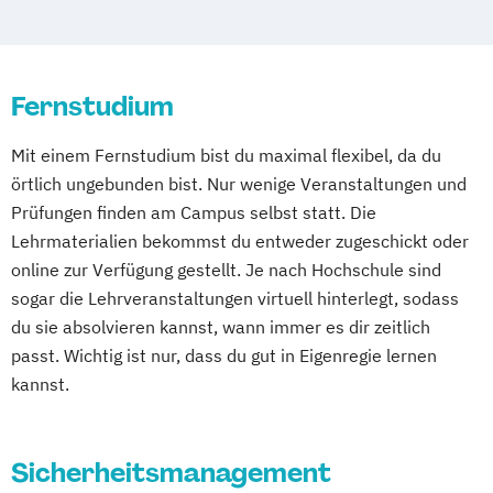
Digital User Experience (M. Sc.) 3 oder 4
von Kindertageseinrichtungen
Wuppertal
Prichsenstadt
Semester
General Management
Online-Campus
Heidelberg
Digitale Medien
Gesundheitsmanagement
Digitale Transformation kompakt
Fernstudium
Kindheitspädagogik
Digitales Energiemanagement
Kommunikationsdesign
Mechatronik
Mit einem Fernstudium bist du maximal flexibel, da du
Einführung in die Elektrotechnik
Medical Fitness & Athletic Management
örtlich ungebunden bist. Nur wenige Veranstaltungen und
Einführung in die IT-Sicherheit
Medizinalfachberufe
Prüfungen finden am Campus selbst statt. Die
Elektrische und hybride Antriebe
Naturheilkunde und komplementäre
Lehrmaterialien bekommst du entweder zugeschickt oder
Elektro- und Informationstechnik
Heilverfahren
online zur Verfügung gestellt. Je nach Hochschule sind
Elektrotechnik
Pharmamanagement und
sogar die Lehrveranstaltungen virtuell hinterlegt, sodass
Energieerzeugung aus Biomasse
Pharmaproduktion
du sie absolvieren kannst, wann immer es dir zeitlich
Energieingenieurwesen
Physiotherapie
Psychologie
passt. Wichtig ist nur, dass du gut in Eigenregie lernen
Energiespeichertechnik
Psychosoziale Beratung in Sozialer Arbeit
kannst.
Energieverfahrenstechnik
Sicherheitsmanagement
Soziale Arbeit
Energiewirtschaft und -management
Sozialmanagement
Engineering Management
Sicherheitsmanagement
Technische Redaktion und