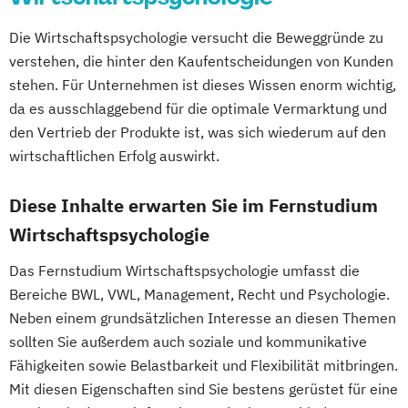
Psychologie
Psychologie (Abendstudium)
Wirtschaftsrecht mit internationalen
Therapiewissenschaften - Physiotherapie
Materials Science
Die Wirtschaftspsychologie versucht die Beweggründe zu
Psychologie mit Schwerpunkt Arbeits-
Aspekten
UX & Service Design
UX-Design
Mathematik für Studierende
verstehen, die hinter den Kaufentscheidungen von Kunden
Organisations- und Wirtschaftspsychologie
Wirtschaftsingenieurwesen
wirtschaftswissenschaftlicher Fächer
stehen. Für Unternehmen ist dieses Wissen enorm wichtig,
Wirtschaftsingenieurwesen und
da es ausschlaggebend für die optimale Vermarktung und
Mechatronik
Psychologie mit Schwerpunkt
Maschinenbau
den Vertrieb der Produkte ist, was sich wiederum auf den
Mechatronik (M. Eng.) 3 oder 4 Semester
Gesundheitspsychologie
Wirtschaftspsychologie & Künstliche
wirtschaftlichen Erfolg auswirkt.
Mediengestaltung
Psychologie mit Schwerpunkt Klinische
Intelligenz
Medizintechnik (B. Eng.)/(B. Sc.)
Psychologie und Psychologische Beratung
Wirtschaftspsychologie & Leadership
Diese Inhalte erwarten Sie im Fernstudium
Nachhaltiges Design
Psychologie mit Schwerpunkt
Wirtschaftspsychologie (DE/EN))
Wirtschaftspsychologie
Nationale und internationale Zertifizierung
Psycholoische Diagnostik und Evaluation
Wirtschaftspsychologie im Online-
und Produktkennzeichnung
Psychologie mit Schwerpunkt
Das Fernstudium Wirtschaftspsychologie umfasst die
Abendstudium
New Venture Management
Bereiche BWL, VWL, Management, Recht und Psychologie.
Pädagogische Psychologie
Wirtschaftsrecht
Professional Software Engineering
Neben einem grundsätzlichen Interesse an diesen Themen
Sales und Management
Soziale Arbeit
Wirtschaftswissenschaften
Prozesssimulation in der
sollten Sie außerdem auch soziale und kommunikative
Sozialmanagement
Verfahrenstechnik
Fähigkeiten sowie Belastbarkeit und Flexibilität mitbringen.
Strategy & Leadership
Taxation
Mit diesen Eigenschaften sind Sie bestens gerüstet für eine
Regenerative Energietechnik
Accounting
Finance