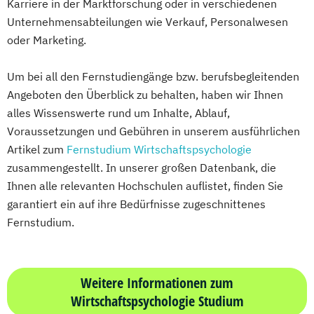
Karriere in der Marktforschung oder in verschiedenen
Technikfolgen­abschätzung
UX Design & Management
Unternehmensabteilungen wie Verkauf, Personalwesen
Technische Betriebswirtschaft
Wirtschaftspsychologie
Wirtschaftsrecht
oder Marketing.
Technische Informatik
Wasserstofftechnologien
Um bei all den Fernstudiengänge bzw. berufsbegleitenden
Weiterbildung IT Sicherheit Management
Angeboten den Überblick zu behalten, haben wir Ihnen
Wirtschaftsinformatik
alles Wissenswerte rund um Inhalte, Ablauf,
Wirtschaftsingenieurwesen
Voraussetzungen und Gebühren in unserem ausführlichen
Wirtschaftsingenieurwesen
Artikel zum
Fernstudium Wirtschaftspsychologie
Baumanagement
zusammengestellt. In unserer großen Datenbank, die
Wirtschaftsingenieurwesen Digitale
Ihnen alle relevanten Hochschulen auflistet, finden Sie
Produktion (B. Eng.) 6 oder 7 Semester
garantiert ein auf ihre Bedürfnisse zugeschnittenes
Wirtschaftsingenieurwesen Erneuerbare
Fernstudium.
Energien (B. Eng.) 6 oder 7 Semester
Wirtschaftsingenieurwesen Künstliche
Intelligenz (B. Eng.) 6 oder 7 Semester
Weitere Informationen zum
Wirtschaftspsychologie Studium
Wirtschaftsingenieurwesen Lebensmittel